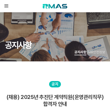
공
지
사
항
공지사항
SMR안전정보
공지
(채용) 2025년 추진단 계약직원(운영관리직무)
합격자 안내