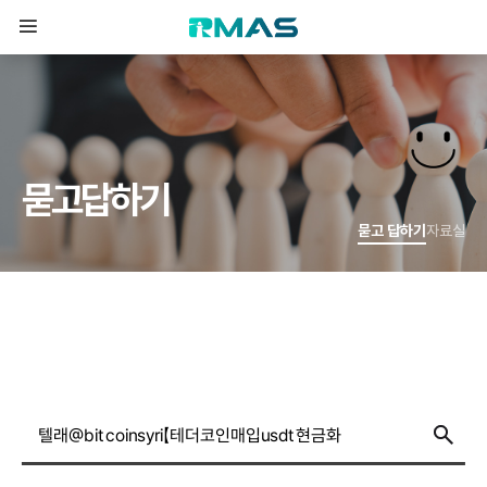
묻
고
답
하
기
묻고 답하기
자료실