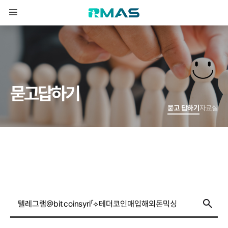
묻
고
답
하
기
묻고 답하기
자료실