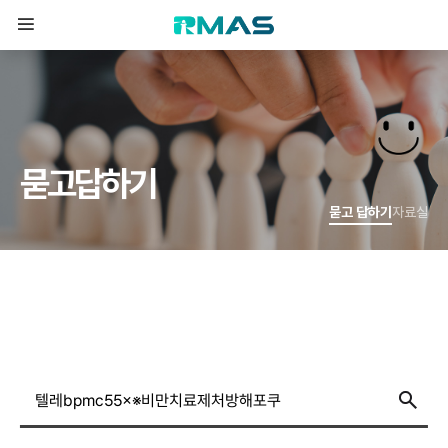
묻
고
답
하
기
묻고 답하기
자료실