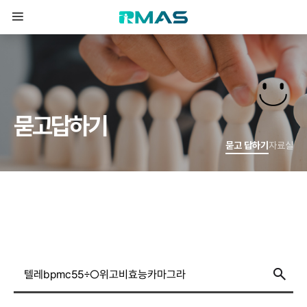
묻
고
답
하
기
묻고 답하기
자료실