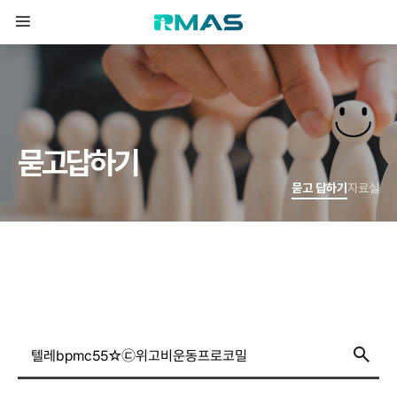
묻
고
답
하
기
묻고 답하기
자료실