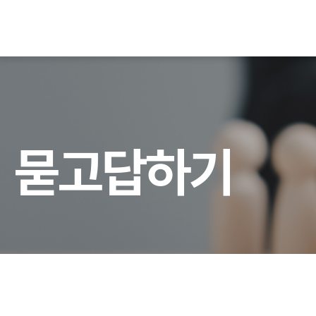
묻
고
답
하
기