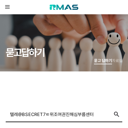
묻
고
답
하
기
묻고 답하기
자료실