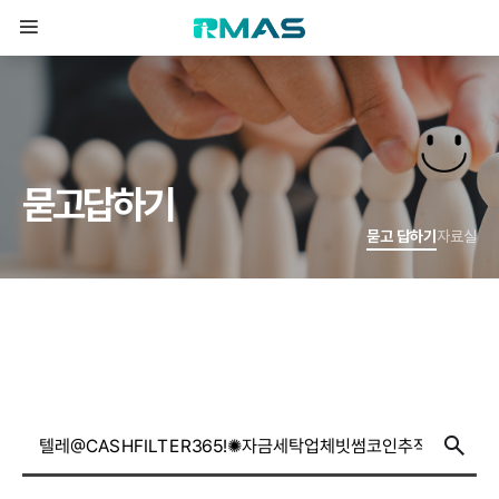
묻
고
답
하
기
묻고 답하기
자료실