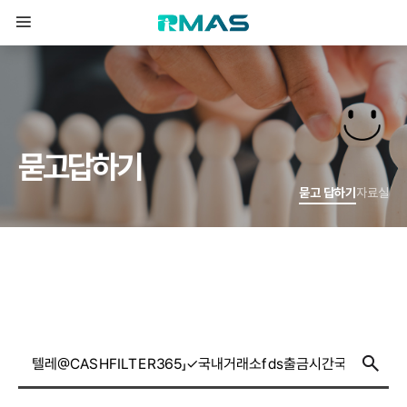
묻
고
답
하
기
묻고 답하기
자료실