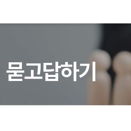
묻
고
답
하
기