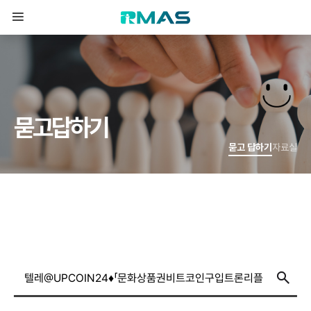
묻
고
답
하
기
묻고 답하기
자료실