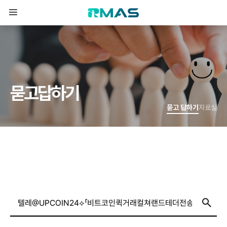
묻
고
답
하
기
묻고 답하기
자료실