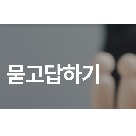
묻
고
답
하
기