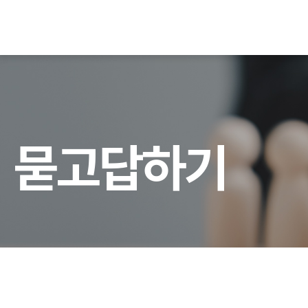
묻
고
답
하
기