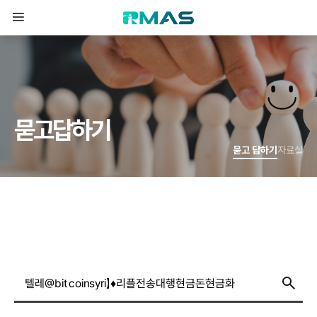
묻
고
답
하
기
묻고 답하기
자료실