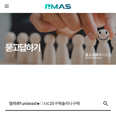
묻
고
답
하
기
묻고 답하기
자료실