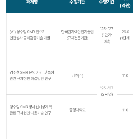
과제명
수행기관
수행기간
(억원)
'25~'27
(V1) 경수형 SMR 전주기
한국원자력안전기술원
29.0
(1단계:
안전심사 규제검증기술 개발
(규제전문기관)
(1단계)
3년)
경수형 SMR 운영 기간 및 특성
비즈(주)
11.0
관련 규제현안 해결방안 연구
'25~'27
(2+1년)
경수형 SMR 방사선비상계획
중앙대학교
11.0
관련 규제현안 대응기술 연구