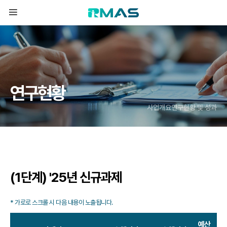
연
구
현
황
사업개요
연구현황 및 성과
(1단계) '25년 신규과제
예산