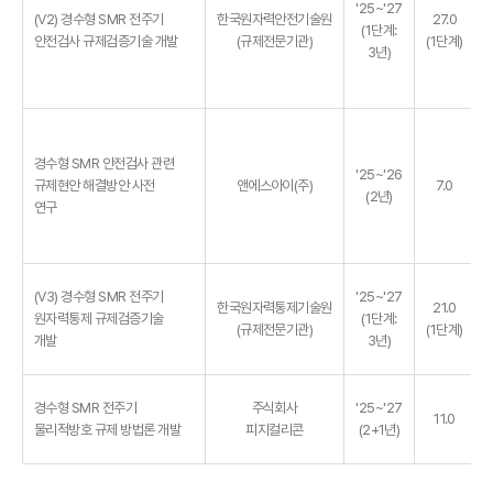
'25~'27
(V2) 경수형 SMR 전주기
한국원자력안전기술원
27.0
(1단계:
안전검사 규제검증기술 개발
(규제전문기관)
(1단계)
3년)
경수형 SMR 안전검사 관련
'25~'26
규제현안 해결방안 사전
앤에스아이(주)
7.0
(2년)
연구
(V3) 경수형 SMR 전주기
'25~'27
한국원자력통제기술원
21.0
원자력통제 규제검증기술
(1단계:
(규제전문기관)
(1단계)
개발
3년)
경수형 SMR 전주기
주식회사
'25~'27
11.0
물리적방호 규제 방법론 개발
피지컬리콘
(2+1년)